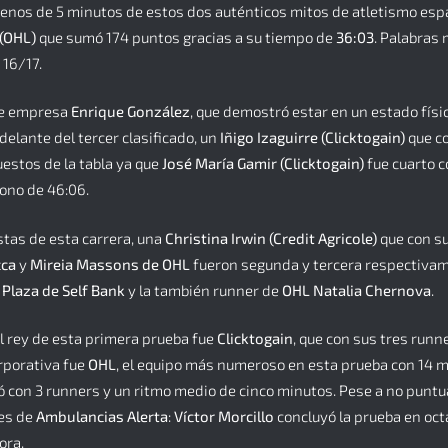
menos de 5 minutos de estos dos auténticos mitos de atletismo espa
(OHL)
que sumó 174 puntos gracias a su tiempo de
36:03
. Palabras
 16/17.
 de empresa
Enrique González
, que demostró estar en un estado fís
delante del tercer clasificado, un
Iñigo Izaguirre (Clicktogain)
que co
uestos de la tabla ya que
José María Gamir (Clicktogain)
fue cuarto c
rono de 46:06.
stas de esta carrera, una
Christina Irwin (Credit Agricole)
que con su
cca
y
Mireia Massons de OHL
fueron segunda y tercera respectivame
 Plaza de Self Bank
y la también runner de
OHL Natalia Chernova
.
l rey de esta primera prueba fue
Clicktogain
, que con sus tres run
rporativa fue
OHL
, el equipo más numeroso en esta prueba con 14 m
ó con 3 runners y un ritmo medio de cinco minutos. Pese a no puntua
res de
Ambulancias Alerta
:
Víctor Morcillo
concluyó la prueba en oct
ora.