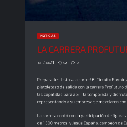
NOTICIAS
LA CARRERA PROFUTUR
11
10/11/2016
62
0
Preparados, listos…a correr! El Circuito Runni
pistoletazo de salida con la carrera ProFuturo
las zapatillas para abrir la temporada y disfr
representando a su empresa se mezclaron con lo
La carrera contó con la participación de figur
de 1.500 metros, y Jesús España, campeón de E