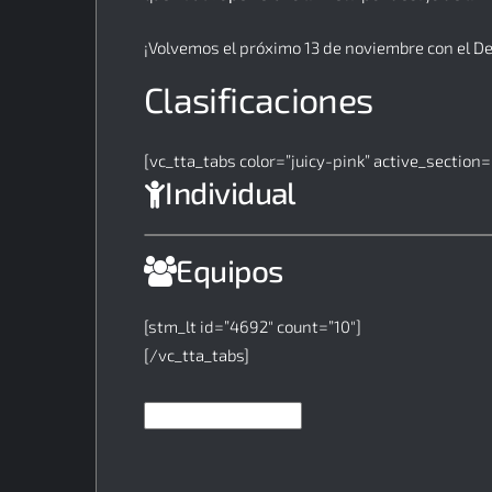
¡Volvemos el próximo 13 de noviembre con el De
Clasificaciones
[vc_tta_tabs color=”juicy-pink” active_section=
Individual
Equipos
[stm_lt id=”4692″ count=”10″]
[/vc_tta_tabs]
CARRERA PROFUTURO