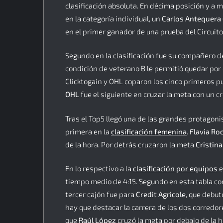
clasificación absoluta. En décima posición y a 
en la categoría individual, un
Carlos Antequera 
en el primer ganador de una prueba del Circuito
Segundo en la clasificación fue su compañero
condición de veterano B le permitió quedar por 
Clicktogain y OHL coparon los cinco primeros p
OHL
fue el siguiente en cruzar la meta con un c
Tras el Top5 llegó una de las grandes protagoni
primera en la
clasificación femenina
.
Flavia Ro
de la hora. Por detrás cruzaron la meta
Cristina
En lo respectivo a la
clasificación por equipos
e
tiempo medio de 4:15. Segundo en esta tabla co
tercer cajón fue para
Credit Agricole
, que debut
hay que destacar la carrera de los dos corredo
que
Raúl López
cruzó la meta por debajo de la h