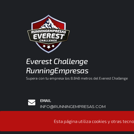
Everest Challenge
RunningEmpresas
Supera con tu empresa los 8.848 metros del Everest Challenge
EMAIL
INFO@RUNNINGEMPRESAS.COM
TELÉFONO
Esta página utiliza cookies y otras tec
91 513 83 74