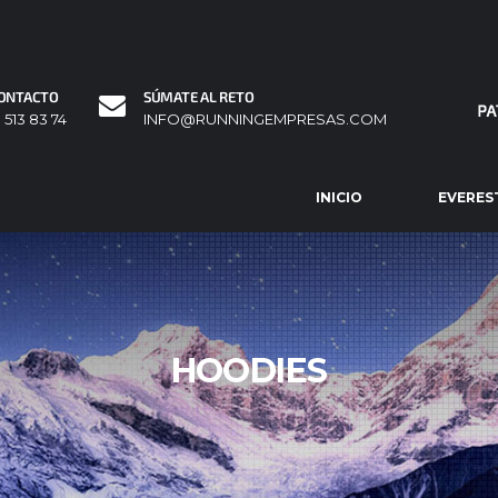
ONTACTO
SÚMATE AL RETO
1 513 83 74
INFO@RUNNINGEMPRESAS.COM
INICIO
EVERES
HOODIES