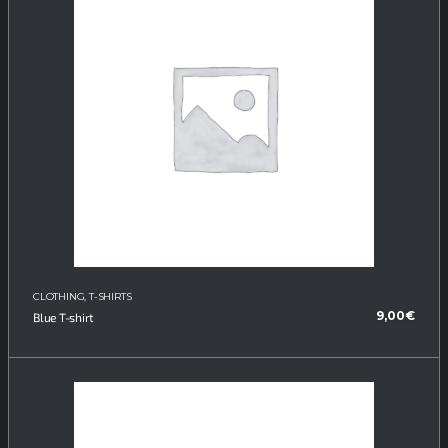
CLOTHING
,
T-SHIRTS
9,00
€
Blue T-shirt