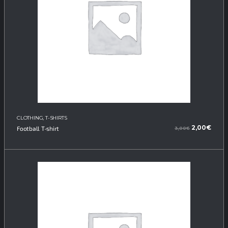
CLOTHING
,
T-SHIRTS
El
El
2,00
€
Football T-shirt
3,00
€
precio
prec
original
actu
era:
es:
3,00€.
2,00