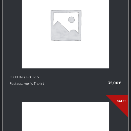
CLOTHING
,
T-SHIRTS
35,00
€
Football men’s T-shirt
SALE!