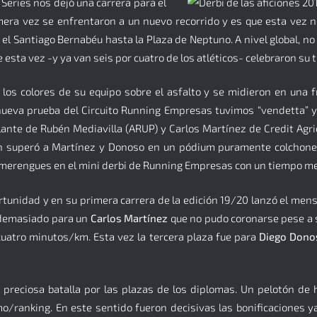
Series nos dejó una carrera para el
era vez se enfrentaron a un nuevo recorrido y es que esta vez no
el Santiago Bernabéu hasta la Plaza de Neptuno. A nivel global, no
esta vez -y ya van seis por cuatro de los atléticos- celebraron su 
 los colores de su equipo sobre el asfalto y se midieron en una 
 nueva prueba del Circuito Running Empresas tuvimos “vendetta” ya 
nte de Rubén Mediavilla (ARUP) y Carlos Martínez de Credit Agric
ién superó a Martínez y Donoso en un pódium puramente colchoner
s merengues en el mini derbi de Running Empresas con un tiempo med
unidad y en su primera carrera de la edición 19/20 lanzó el mensa
e demasiado para un
Carlos Martínez
que no pudo coronarse pese a 
s cuatro minutos/km. Esta vez la tercera plaza fue para
Diego Dono
na preciosa batalla por las plazas de los diplomas. Un pelotón de 
o/ranking. En este sentido fueron decisivas las bonificaciones y