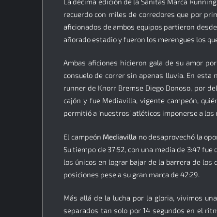
La décima edición de la Sanitas Marca Running 
recuerdo con miles de corredores que por prim
aficionados de ambos equipos partieron desde 
añorado estadio y fueron los merengues los que 
Ambas aficiones hicieron gala de su amor por
consuelo de correr sin apenas lluvia. En esta
runner de Knorr Bremse Diego Donoso, por dela
cajón y fue Mediavilla, vigente campeón, qu
permitió a ‘nuestros’ atléticos imponerse a lo
El campeón
Mediavilla
no desaprovechó la oport
Su tiempo de 37:52, con una media de 3:47 fu
los únicos en lograr bajar de la barrera de lo
posiciones pese a su gran marca de 42:29.
Más allá de la lucha por la gloria, vivimos u
separados tan solo por 14 segundos en el ritm