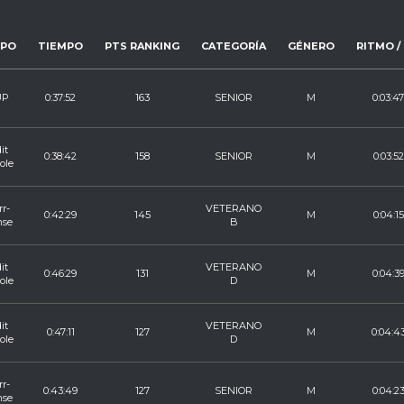
IPO
TIEMPO
PTS RANKING
CATEGORÍA
GÉNERO
RITMO /
UP
0:37:52
163
SENIOR
M
0:03:47
it
0:38:42
158
SENIOR
M
0:03:52
ole
r-
VETERANO
0:42:29
145
M
0:04:15
mse
B
it
VETERANO
0:46:29
131
M
0:04:3
ole
D
it
VETERANO
0:47:11
127
M
0:04:4
ole
D
r-
0:43:49
127
SENIOR
M
0:04:2
mse