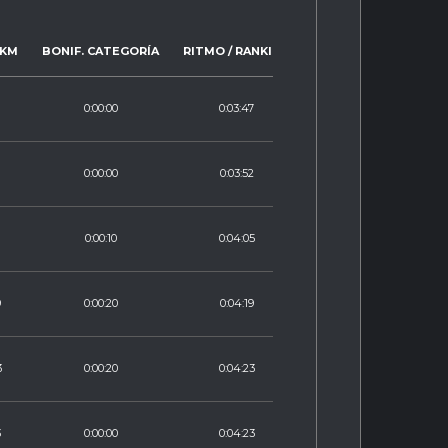
 KM
BONIF. CATEGORÍA
RITMO / RANKING
0:00:00
0:03:47
0:00:00
0:03:52
0:00:10
0:04:05
9
0:00:20
0:04:19
3
0:00:20
0:04:23
3
0:00:00
0:04:23