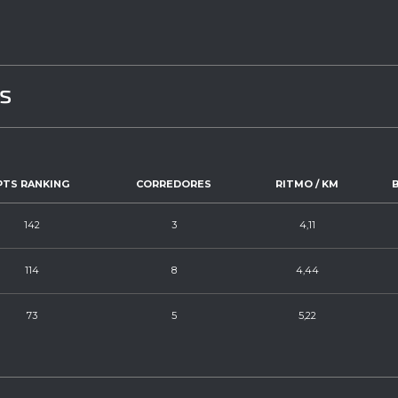
os
PTS RANKING
CORREDORES
RITMO / KM
142
3
4,11
114
8
4,44
73
5
5,22