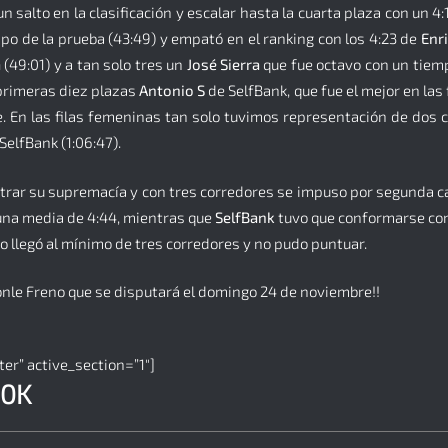
un salto en la clasificación y escalar hasta la cuarta plaza con un 4
po de la prueba (43:49) y empató en el ranking con los 4:23 de
Enr
a
(49:01) y a tan solo tres un
José Sierra
que fue octavo con un tiemp
 primeras diez plazas
Antonio S
de SelfBank, que fue el mejor en las 
. En las filas femeninas tan solo tuvimos representación de dos 
SelfBank (1:06:47).
trar su supremacía y con tres corredores se impuso por segunda ca
una media de 4:44, mientras que
SelfBank
tuvo que conformarse con 
o llegó al mínimo de tres corredores y no pudo puntuar.
nle Freno que se disputará el domingo 24 de noviembre!!
er” active_section=”1″]
10K