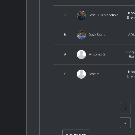
Knor
José Luis Mendiola
7
Bre
José Sierra
8
AR
Singu
Antonio S.
9
Ba
Knor
José M.
10
Bre
1
2