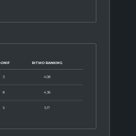
BONIF
RITMO RANKING
3
4,08
8
4,36
5
5,17