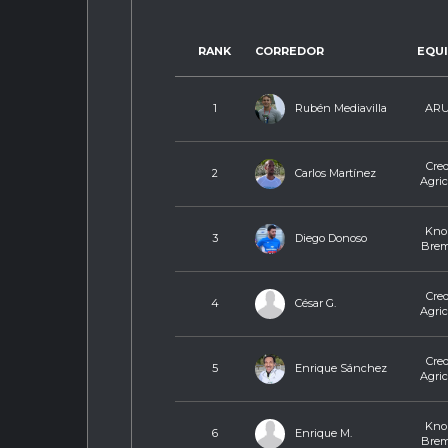
RANK
CORREDOR
EQU
Rubén Mediavilla
1
AR
Cred
Carlos Martínez
2
Agric
Knor
Diego Donoso
3
Bre
Cred
César G.
4
Agric
Cred
Enrique Sánchez
5
Agric
Knor
Enrique M.
6
Bre