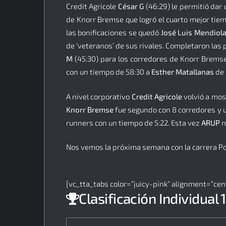
Credit Agricole
César G
(46:29) le permitió dar 
de Knorr Bremse que logró el cuarto mejor tiem
las bonificaciones se quedó
José Luis Mendiol
de ‘veteranos’ de sus rivales. Completaron las
M
(45:30) para los corredores de Knorr Bremse
con un tiempo de 58:30 a
Esther Matallanas
de 
A nivel corporativo
Credit Agricole
volvió a mos
Knorr Bremse
fue segundo con 8 corredores y 
runners con un tiempo de 5:22. Esta vez
ARUP
n
Nos vemos la próxima semana con la carrera Po
[vc_tta_tabs color=”juicy-pink” alignment=”cent
Clasificación Individual 