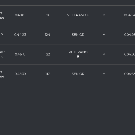
r-
0:49:01
126
VETERANO F
M
0:04:5
mse
UP
0:44:23
124
SENIOR
M
0:04:2
lar
VETERANO
0:46:18
122
M
0:04:3
nk
B
r-
0:45:30
117
SENIOR
M
0:04:3
mse