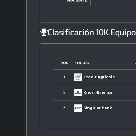
SIGUIENTE
Clasificación 10K Equip
POS
EQUIPO
Credit Agricole
1
Knorr-Bremse
2
Singular Bank
3