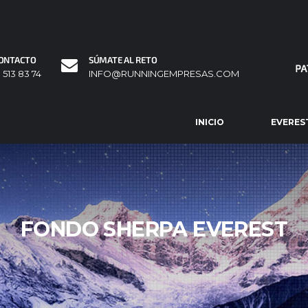
ONTACTO
SÚMATE AL RETO
1 513 83 74
INFO@RUNNINGEMPRESAS.COM
INICIO
EVERES
FONDO SHERPA EVEREST