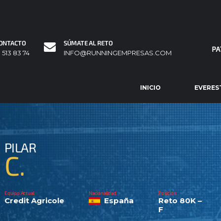
ONTACTO
SÚMATE AL RETO
1 513 83 74
INFO@RUNNINGEMPRESAS.COM
INICIO
EVERES
PILAR
C.
Equipo Actual
Nacionalidad
Posición
Credit Agricole
España
Reto 80K –
F