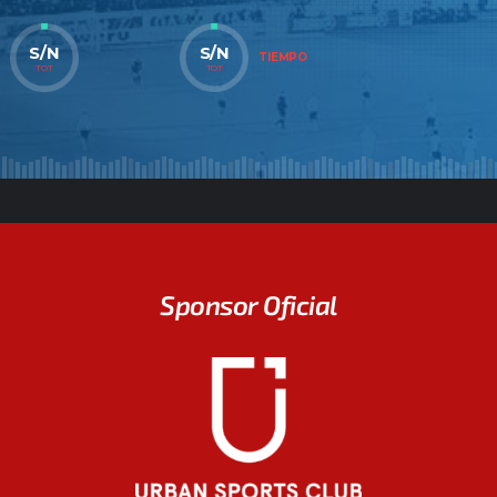
S/N
S/N
TIEMPO
TOT
TOT
Sponsor Oficial