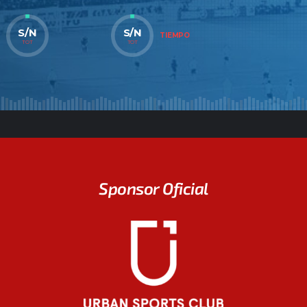
S/N
S/N
TIEMPO
TOT
TOT
Sponsor Oficial