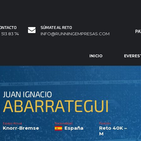
ONTACTO
SÚMATE AL RETO
1 513 83 74
INFO@RUNNINGEMPRESAS.COM
INICIO
EVERES
JUAN IGNACIO
ABARRATEGUI
Equipo Actual
Nacionalidad
Posición
Knorr-Bremse
España
Reto 40K –
M