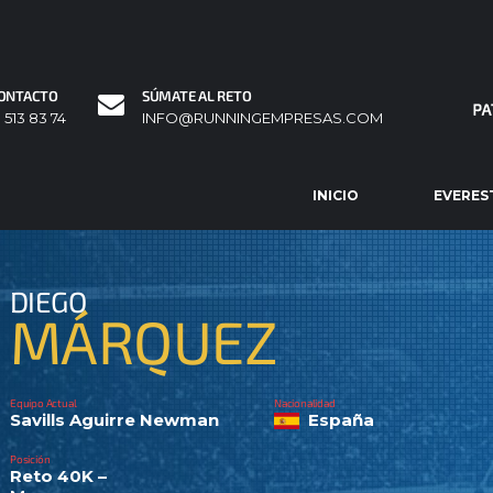
ONTACTO
SÚMATE AL RETO
1 513 83 74
INFO@RUNNINGEMPRESAS.COM
INICIO
EVERES
DIEGO
MÁRQUEZ
Equipo Actual
Nacionalidad
Savills Aguirre Newman
España
Posición
Reto 40K –