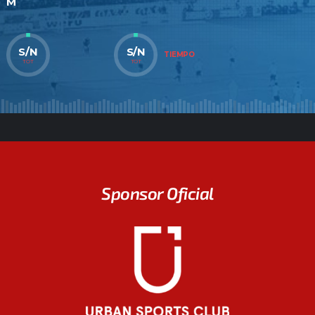
M
S/N
S/N
TIEMPO
TOT
TOT
Sponsor Oficial