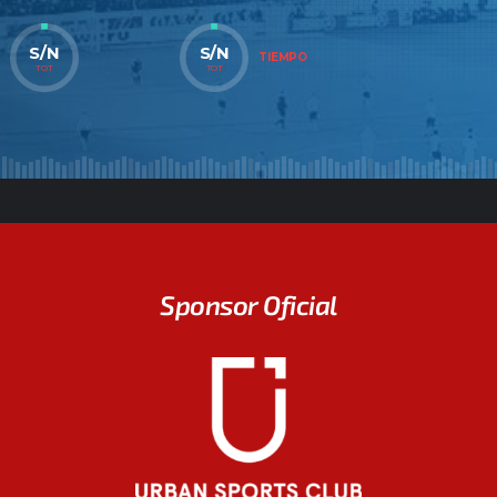
S/N
S/N
TIEMPO
TOT
TOT
Sponsor Oficial