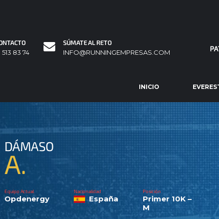
ONTACTO
SÚMATE AL RETO
1 513 83 74
INFO@RUNNINGEMPRESAS.COM
INICIO
EVERES
DÁMASO
A.
Equipo Actual
Nacionalidad
Posición
Opdenergy
España
Primer 10K –
M