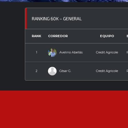
RANKING 60K – GENERAL
RANK
CORREDOR
EQUIPO
Avelino Abellás
1
Credit Agricole
César G.
2
Credit Agricole