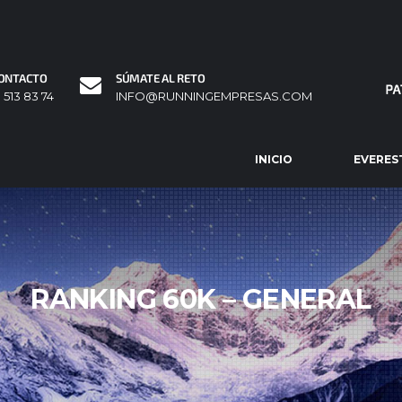
ONTACTO
SÚMATE AL RETO
1 513 83 74
INFO@RUNNINGEMPRESAS.COM
INICIO
EVERES
RANKING 60K – GENERAL