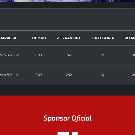
EMPRESA
TIEMPO
PTS RANKING
CATEGORÍA
RITMO
Reto 60K – M
0.00
341
0
0.
Reto 60K – M
0.00
242
0
0.
Sponsor Oficial