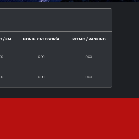
 / KM
BONIF. CATEGORÍA
RITMO / RANKING
00
0.00
0.00
00
0.00
0.00